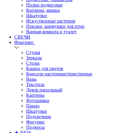
Полки подвесные
Корзины, ящики
Шкатулки
Искуственные растения
Поилки, кормушки для птиц
Ванная комната и туалет
СВЕЧИ
Фрагранс
Стулья
Зеркала
Столы
Кашпо для цветов
Консоли настенные/пристенные
Вазы
Текстиль
Декор напольный
Картины
Фоторамки
Панно
Шкатулки
Подсвечник
Фигурки
Подносы
🔥 NEW