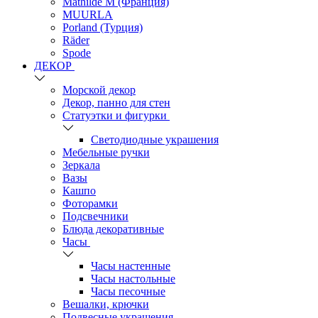
Mathilde M (Франция)
MUURLA
Porland (Турция)
Räder
Spode
ДЕКОР
Морской декор
Декор, панно для стен
Статуэтки и фигурки
Светодиодные украшения
Мебельные ручки
Зеркала
Вазы
Кашпо
Фоторамки
Подсвечники
Блюда декоративные
Часы
Часы настенные
Часы настольные
Часы песочные
Вешалки, крючки
Подвесные украшения