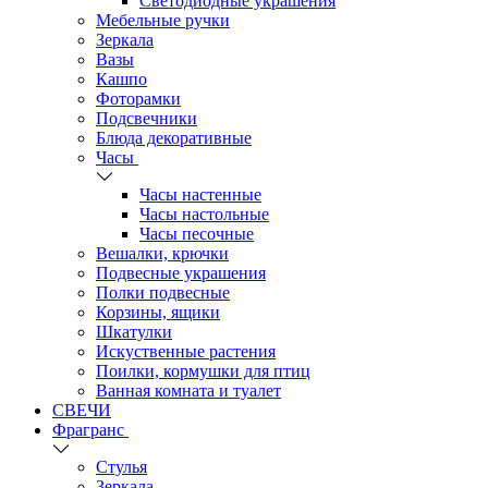
Светодиодные украшения
Мебельные ручки
Зеркала
Вазы
Кашпо
Фоторамки
Подсвечники
Блюда декоративные
Часы
Часы настенные
Часы настольные
Часы песочные
Вешалки, крючки
Подвесные украшения
Полки подвесные
Корзины, ящики
Шкатулки
Искуственные растения
Поилки, кормушки для птиц
Ванная комната и туалет
СВЕЧИ
Фрагранс
Стулья
Зеркала