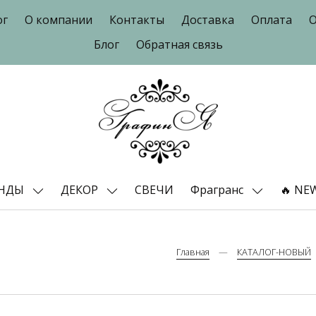
ог
О компании
Контакты
Доставка
Оплата
О
Блог
Обратная связь
ЕНДЫ
ДЕКОР
СВЕЧИ
Фрагранс
🔥 NE
Главная
КАТАЛОГ-НОВЫЙ