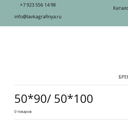
+7 923 556 14 98
Катал
info@lavkagrafinya.ru
БР
50*90/ 50*100
0 товаров