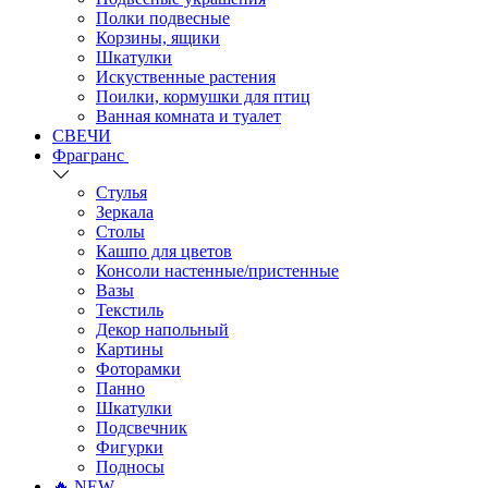
Полки подвесные
Корзины, ящики
Шкатулки
Искуственные растения
Поилки, кормушки для птиц
Ванная комната и туалет
СВЕЧИ
Фрагранс
Стулья
Зеркала
Столы
Кашпо для цветов
Консоли настенные/пристенные
Вазы
Текстиль
Декор напольный
Картины
Фоторамки
Панно
Шкатулки
Подсвечник
Фигурки
Подносы
🔥 NEW