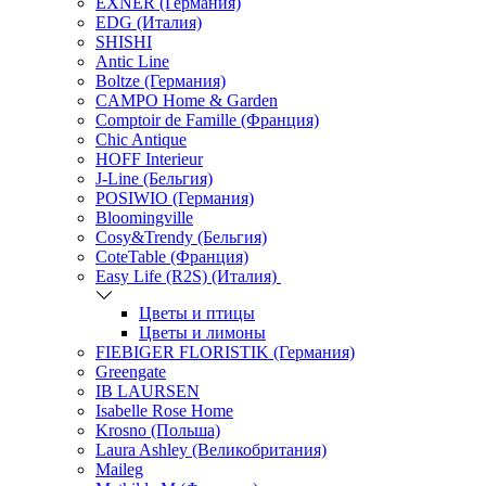
EXNER (Германия)
EDG (Италия)
SHISHI
Antic Line
Boltze (Германия)
CAMPO Home & Garden
Comptoir de Famille (Франция)
Chic Antique
HOFF Interieur
J-Line (Бельгия)
POSIWIO (Германия)
Bloomingville
Cosy&Trendy (Бельгия)
CoteTable (Франция)
Easy Life (R2S) (Италия)
Цветы и птицы
Цветы и лимоны
FIEBIGER FLORISTIK (Германия)
Greengate
IB LAURSEN
Isabelle Rose Home
Krosno (Польша)
Laura Ashley (Великобритания)
Maileg