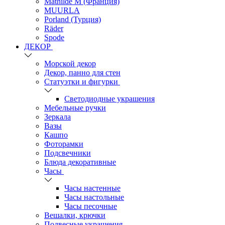
Mathilde M (Франция)
MUURLA
Porland (Турция)
Räder
Spode
ДЕКОР
Морской декор
Декор, панно для стен
Статуэтки и фигурки
Светодиодные украшения
Мебельные ручки
Зеркала
Вазы
Кашпо
Фоторамки
Подсвечники
Блюда декоративные
Часы
Часы настенные
Часы настольные
Часы песочные
Вешалки, крючки
Подвесные украшения