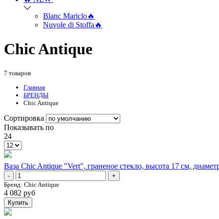
Blanc Mariclo🔥
Nuvole di Stoffa🔥
Chic Antique
7 товаров
Главная
БРЕНДЫ
Chic Antique
Сортировка
Показывать по
24
Ваза Chic Antique "Vert", граненое стекло, высота 17 см, диамет
-
+
Бренд:
Chic Antique
4 082 руб
Купить