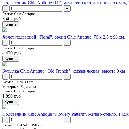
Подсвечник Chic Antique H17, металл/стекло, античная латунь,
-
+
Бренд:
Chic Antique
3 402 руб
Купить
Холст подвесной "Floral", бренд Chic Antique, 76 х 2,5 х 98 см.
-
+
Бренд:
Chic Antique
4 430 руб
Купить
Бутылка Chic Antique "Old French", керамическая, высота 9 см
-
+
Размер:
H19/D9 cm
Mатериал:
Керамика
Бренд:
Chic Antique
1 890 руб
Купить
Подсвечник Chic Antique "Flowery Pattern", железо/стекло, 14.5
-
+
Размер:
H14.5/L8/W8 cm