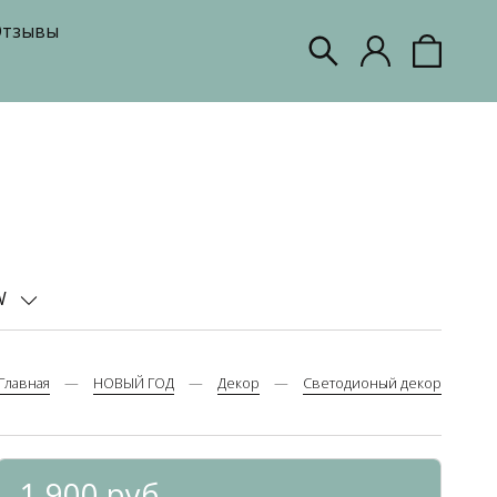
тзывы
W
Главная
НОВЫЙ ГОД
Декор
Светодионый декор
1 900 руб