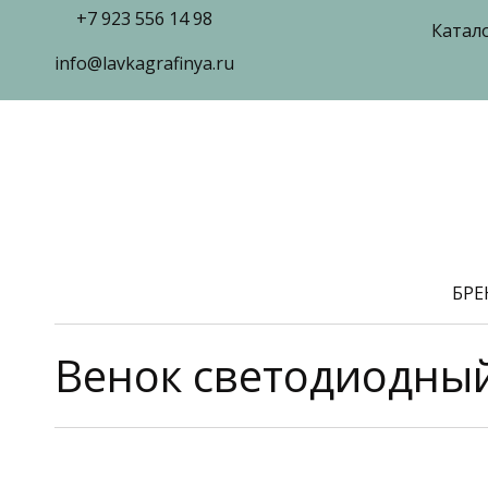
+7 923 556 14 98
Катал
info@lavkagrafinya.ru
БР
Венок светодиодный