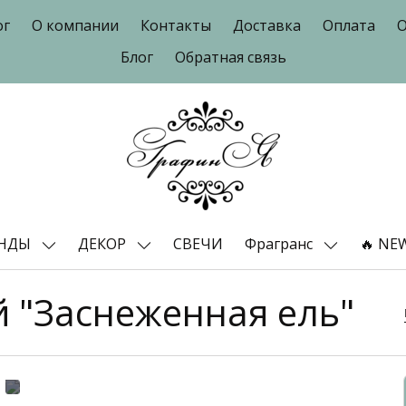
ог
О компании
Контакты
Доставка
Оплата
О
Блог
Обратная связь
ЕНДЫ
ДЕКОР
СВЕЧИ
Фрагранс
🔥 NE
 "Заснеженная ель"