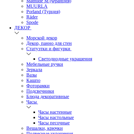
Mathilde M (Франция)
MUURLA
Porland (Турция)
Räder
Spode
ДЕКОР
Морской декор
Декор, панно для стен
Статуэтки и фигурки
Светодиодные украшения
Мебельные ручки
Зеркала
Вазы
Кашпо
Фоторамки
Подсвечники
Блюда декоративные
Часы
Часы настенные
Часы настольные
Часы песочные
Вешалки, крючки
Подвесные украшения