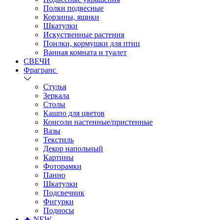
Полки подвесные
Корзины, ящики
Шкатулки
Искуственные растения
Поилки, кормушки для птиц
Ванная комната и туалет
СВЕЧИ
Фрагранс
Стулья
Зеркала
Столы
Кашпо для цветов
Консоли настенные/пристенные
Вазы
Текстиль
Декор напольный
Картины
Фоторамки
Панно
Шкатулки
Подсвечник
Фигурки
Подносы
🔥 NEW