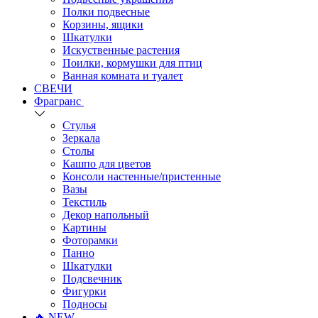
Полки подвесные
Корзины, ящики
Шкатулки
Искуственные растения
Поилки, кормушки для птиц
Ванная комната и туалет
СВЕЧИ
Фрагранс
Стулья
Зеркала
Столы
Кашпо для цветов
Консоли настенные/пристенные
Вазы
Текстиль
Декор напольный
Картины
Фоторамки
Панно
Шкатулки
Подсвечник
Фигурки
Подносы
🔥 NEW