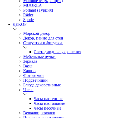
Mathilde M (Франция)
MUURLA
Porland (Турция)
Räder
Spode
ДЕКОР
Морской декор
Декор, панно для стен
Статуэтки и фигурки
Светодиодные украшения
Мебельные ручки
Зеркала
Вазы
Кашпо
Фоторамки
Подсвечники
Блюда декоративные
Часы
Часы настенные
Часы настольные
Часы песочные
Вешалки, крючки
Подвесные украшения