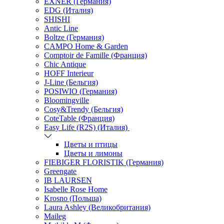
EXNER (Германия)
EDG (Италия)
SHISHI
Antic Line
Boltze (Германия)
CAMPO Home & Garden
Comptoir de Famille (Франция)
Chic Antique
HOFF Interieur
J-Line (Бельгия)
POSIWIO (Германия)
Bloomingville
Cosy&Trendy (Бельгия)
CoteTable (Франция)
Easy Life (R2S) (Италия)
Цветы и птицы
Цветы и лимоны
FIEBIGER FLORISTIK (Германия)
Greengate
IB LAURSEN
Isabelle Rose Home
Krosno (Польша)
Laura Ashley (Великобритания)
Maileg