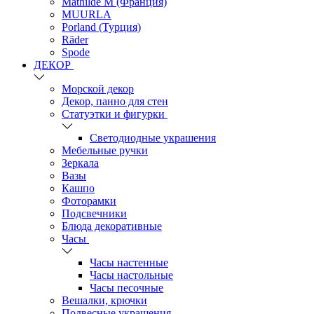
Mathilde M (Франция)
MUURLA
Porland (Турция)
Räder
Spode
ДЕКОР
Морской декор
Декор, панно для стен
Статуэтки и фигурки
Светодиодные украшения
Мебельные ручки
Зеркала
Вазы
Кашпо
Фоторамки
Подсвечники
Блюда декоративные
Часы
Часы настенные
Часы настольные
Часы песочные
Вешалки, крючки
Подвесные украшения