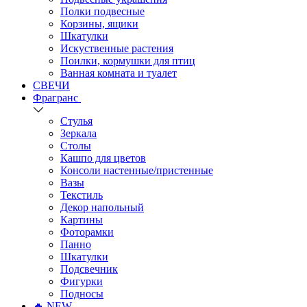
Полки подвесные
Корзины, ящики
Шкатулки
Искуственные растения
Поилки, кормушки для птиц
Ванная комната и туалет
СВЕЧИ
Фрагранс
Стулья
Зеркала
Столы
Кашпо для цветов
Консоли настенные/пристенные
Вазы
Текстиль
Декор напольный
Картины
Фоторамки
Панно
Шкатулки
Подсвечник
Фигурки
Подносы
🔥 NEW