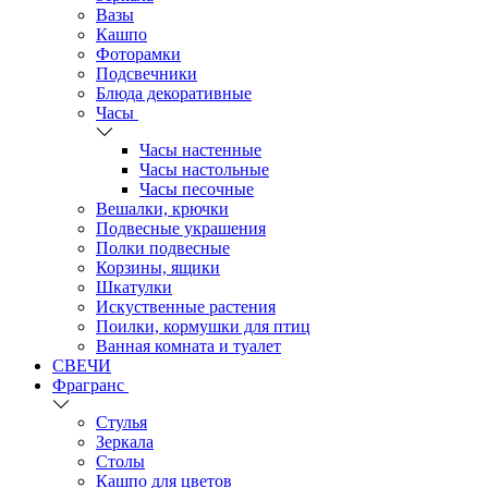
Вазы
Кашпо
Фоторамки
Подсвечники
Блюда декоративные
Часы
Часы настенные
Часы настольные
Часы песочные
Вешалки, крючки
Подвесные украшения
Полки подвесные
Корзины, ящики
Шкатулки
Искуственные растения
Поилки, кормушки для птиц
Ванная комната и туалет
СВЕЧИ
Фрагранс
Стулья
Зеркала
Столы
Кашпо для цветов