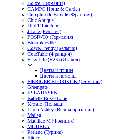
Boltze (Германия)
CAMPO Home & Garden
Comptoir de Famille (Франция)
Chic Antique
HOFF Interieur
J-Line (Бельгия)
POSIWIO (Германия)
Bloomingville
Cosy&Trendy (Бельгия)
CoteTable (Франция)
Easy Life (R2S) (Италия)
Цветы и птицы
Цветы и лимоны
FIEBIGER FLORISTIK (Германия)
Greengate
IB LAURSEN
Isabelle Rose Home
Krosno (Польша)
Laura Ashley (Великобритания)
Maileg
Mathilde M (Франция)
MUURLA
Porland (Турция)
Räder