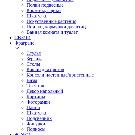
Полки подвесные
Корзины, ящики
Шкатулки
Искуственные растения
Поилки, кормушки для птиц
Ванная комната и туалет
СВЕЧИ
Фрагранс
Стулья
Зеркала
Столы
Кашпо для цветов
Консоли настенные/пристенные
Вазы
Текстиль
Декор напольный
Картины
Фоторамки
Панно
Шкатулки
Подсвечник
Фигурки
Подносы
🔥 NEW