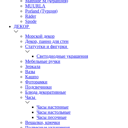
Mathilde M (Франция)
MUURLA
Porland (Турция)
Räder
Spode
ДЕКОР
Морской декор
Декор, панно для стен
Статуэтки и фигурки
Светодиодные украшения
Мебельные ручки
Зеркала
Вазы
Кашпо
Фоторамки
Подсвечники
Блюда декоративные
Часы
Часы настенные
Часы настольные
Часы песочные
Вешалки, крючки
Подвесные украшения