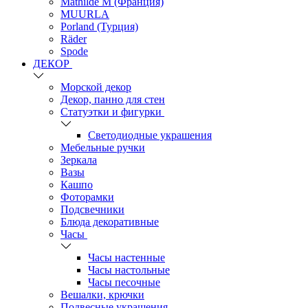
Mathilde M (Франция)
MUURLA
Porland (Турция)
Räder
Spode
ДЕКОР
Морской декор
Декор, панно для стен
Статуэтки и фигурки
Светодиодные украшения
Мебельные ручки
Зеркала
Вазы
Кашпо
Фоторамки
Подсвечники
Блюда декоративные
Часы
Часы настенные
Часы настольные
Часы песочные
Вешалки, крючки
Подвесные украшения