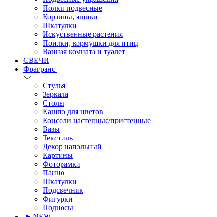
Полки подвесные
Корзины, ящики
Шкатулки
Искуственные растения
Поилки, кормушки для птиц
Ванная комната и туалет
СВЕЧИ
Фрагранс
Стулья
Зеркала
Столы
Кашпо для цветов
Консоли настенные/пристенные
Вазы
Текстиль
Декор напольный
Картины
Фоторамки
Панно
Шкатулки
Подсвечник
Фигурки
Подносы
🔥 NEW