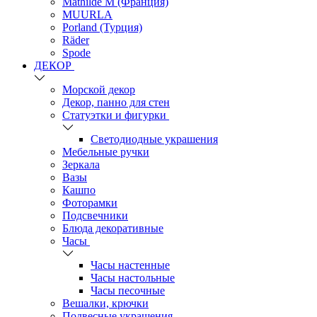
Mathilde M (Франция)
MUURLA
Porland (Турция)
Räder
Spode
ДЕКОР
Морской декор
Декор, панно для стен
Статуэтки и фигурки
Светодиодные украшения
Мебельные ручки
Зеркала
Вазы
Кашпо
Фоторамки
Подсвечники
Блюда декоративные
Часы
Часы настенные
Часы настольные
Часы песочные
Вешалки, крючки
Подвесные украшения