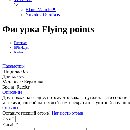
Blanc Mariclo🔥
Nuvole di Stoffa🔥
Фигурка Flying points
Главная
БРЕНДЫ
Räder
Параметры
Ширина:
0см
Длина:
0см
Mатериал:
Керамика
Бренд:
Raeder
Описание
Дом похож на сердце, потому что каждый уголок – это собст
мыслями, способны каждый дом превратить в уютный домашний
Отзывы
Оставьте первый отзыв!
Написать отзыв
Имя
*
E-mail
*