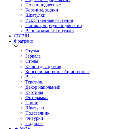
Полки подвесные
Корзины, ящики
Шкатулки
Искуственные растения
Поилки, кормушки для птиц
Ванная комната и туалет
СВЕЧИ
Фрагранс
Стулья
Зеркала
Столы
Кашпо для цветов
Консоли настенные/пристенные
Вазы
Текстиль
Декор напольный
Картины
Фоторамки
Панно
Шкатулки
Подсвечник
Фигурки
Подносы
🔥 NEW