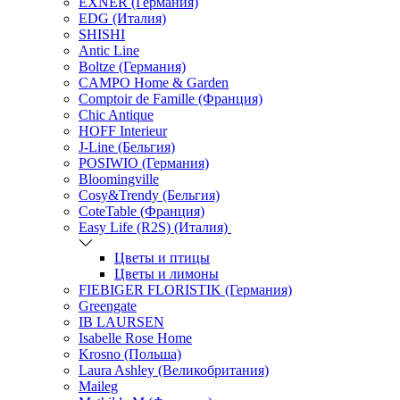
EXNER (Германия)
EDG (Италия)
SHISHI
Antic Line
Boltze (Германия)
CAMPO Home & Garden
Comptoir de Famille (Франция)
Chic Antique
HOFF Interieur
J-Line (Бельгия)
POSIWIO (Германия)
Bloomingville
Cosy&Trendy (Бельгия)
CoteTable (Франция)
Easy Life (R2S) (Италия)
Цветы и птицы
Цветы и лимоны
FIEBIGER FLORISTIK (Германия)
Greengate
IB LAURSEN
Isabelle Rose Home
Krosno (Польша)
Laura Ashley (Великобритания)
Maileg