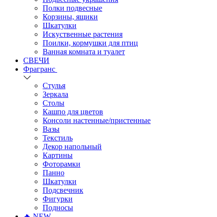
Полки подвесные
Корзины, ящики
Шкатулки
Искуственные растения
Поилки, кормушки для птиц
Ванная комната и туалет
СВЕЧИ
Фрагранс
Стулья
Зеркала
Столы
Кашпо для цветов
Консоли настенные/пристенные
Вазы
Текстиль
Декор напольный
Картины
Фоторамки
Панно
Шкатулки
Подсвечник
Фигурки
Подносы
🔥 NEW