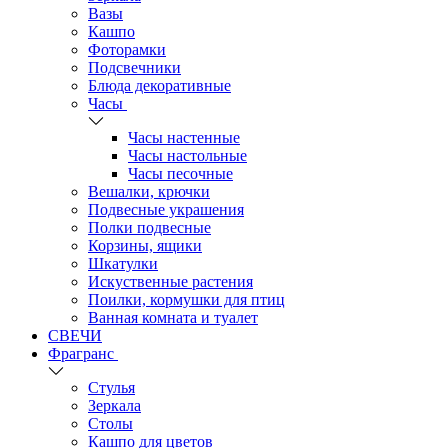
Вазы
Кашпо
Фоторамки
Подсвечники
Блюда декоративные
Часы
Часы настенные
Часы настольные
Часы песочные
Вешалки, крючки
Подвесные украшения
Полки подвесные
Корзины, ящики
Шкатулки
Искуственные растения
Поилки, кормушки для птиц
Ванная комната и туалет
СВЕЧИ
Фрагранс
Стулья
Зеркала
Столы
Кашпо для цветов