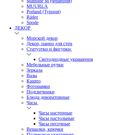
Mathilde M (Франция)
MUURLA
Porland (Турция)
Räder
Spode
ДЕКОР
Морской декор
Декор, панно для стен
Статуэтки и фигурки
Светодиодные украшения
Мебельные ручки
Зеркала
Вазы
Кашпо
Фоторамки
Подсвечники
Блюда декоративные
Часы
Часы настенные
Часы настольные
Часы песочные
Вешалки, крючки
Подвесные украшения