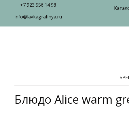
+7 923 556 14 98
Катал
info@lavkagrafinya.ru
БР
Блюдо Alice warm gr