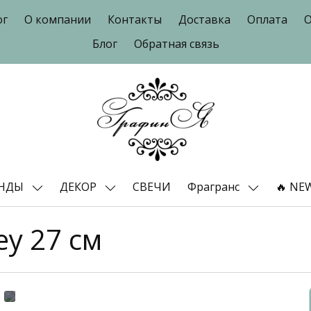
ог
О компании
Контакты
Доставка
Оплата
О
Блог
Обратная связь
ЕНДЫ
ДЕКОР
СВЕЧИ
Фрагранс
🔥 NE
ey 27 см