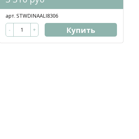
арт. STWDINAALI8306
Купить
-
+