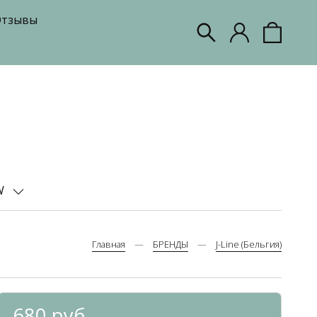
тзывы
W
Главная
БРЕНДЫ
J-Line (Бельгия)
680 руб