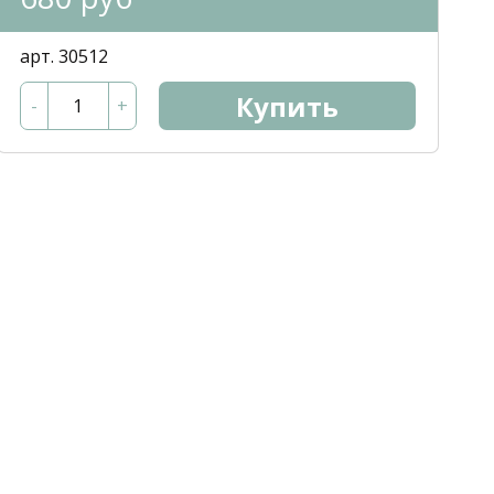
арт. 30512
Купить
-
+