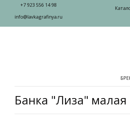
+7 923 556 14 98
Катал
info@lavkagrafinya.ru
БР
Банка "Лиза" малая