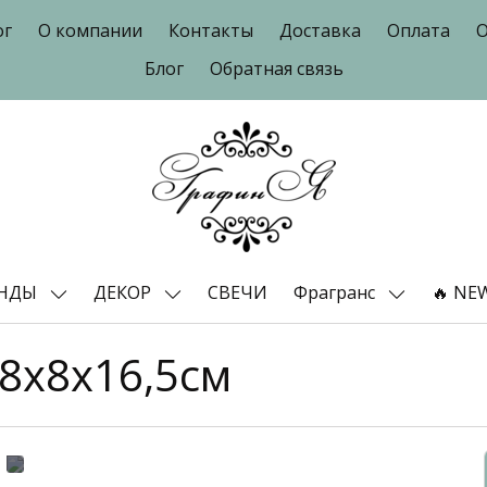
ог
О компании
Контакты
Доставка
Оплата
О
Блог
Обратная связь
ЕНДЫ
ДЕКОР
СВЕЧИ
Фрагранс
🔥 NE
 8x8x16,5см