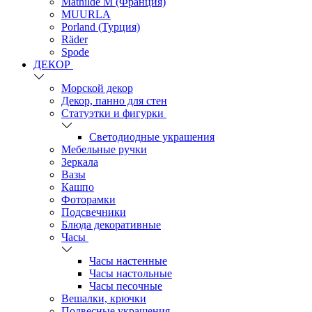
Mathilde M (Франция)
MUURLA
Porland (Турция)
Räder
Spode
ДЕКОР
Морской декор
Декор, панно для стен
Статуэтки и фигурки
Светодиодные украшения
Мебельные ручки
Зеркала
Вазы
Кашпо
Фоторамки
Подсвечники
Блюда декоративные
Часы
Часы настенные
Часы настольные
Часы песочные
Вешалки, крючки
Подвесные украшения