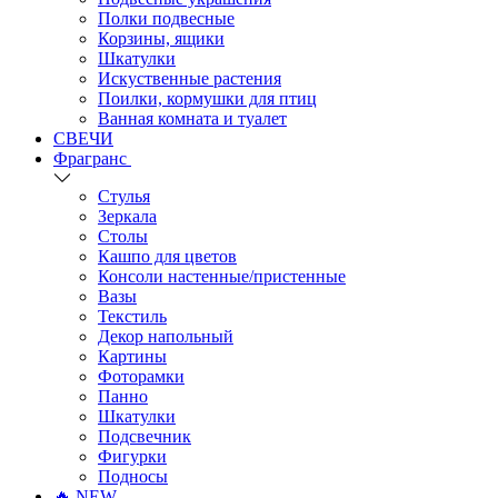
Полки подвесные
Корзины, ящики
Шкатулки
Искуственные растения
Поилки, кормушки для птиц
Ванная комната и туалет
СВЕЧИ
Фрагранс
Стулья
Зеркала
Столы
Кашпо для цветов
Консоли настенные/пристенные
Вазы
Текстиль
Декор напольный
Картины
Фоторамки
Панно
Шкатулки
Подсвечник
Фигурки
Подносы
🔥 NEW