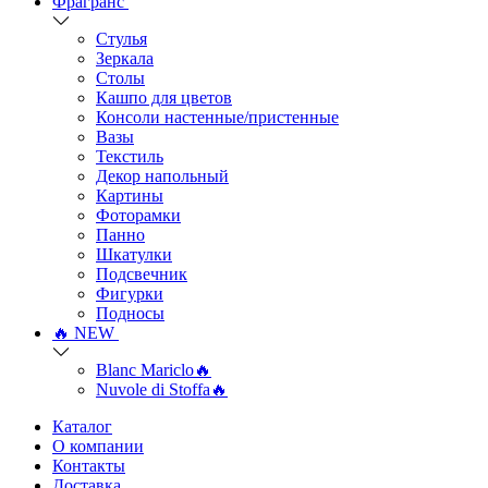
Фрагранс
Стулья
Зеркала
Столы
Кашпо для цветов
Консоли настенные/пристенные
Вазы
Текстиль
Декор напольный
Картины
Фоторамки
Панно
Шкатулки
Подсвечник
Фигурки
Подносы
🔥 NEW
Blanc Mariclo🔥
Nuvole di Stoffa🔥
Каталог
О компании
Контакты
Доставка