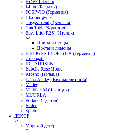
HOFF Interieur
J-Line (Бельгия)
POSIWIO (Германия)
Bloomingville
Cosy&Trendy (Бельгия)
CoteTable (Франция)
Easy Life (R2S) (Италия)
Цветы и птицы
Цветы и лимоны
FIEBIGER FLORISTIK (Германия)
Greengate
IB LAURSEN
Isabelle Rose Home
Krosno (Польша)
Laura Ashley (Великобритания)
Maileg
Mathilde M (Франция)
MUURLA
Porland (Турция)
Räder
Spode
ДЕКОР
Морской декор