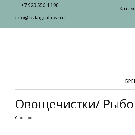
+7 923 556 14 98
Катал
info@lavkagrafinya.ru
БР
Овощечистки/ Рыбо
0 товаров