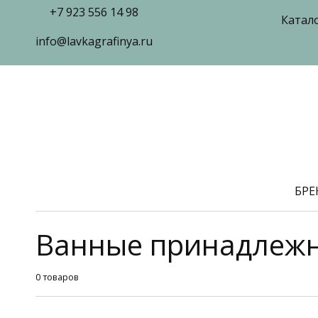
+7 923 556 14 98
Катал
info@lavkagrafinya.ru
БР
Ванные принадлеж
0 товаров