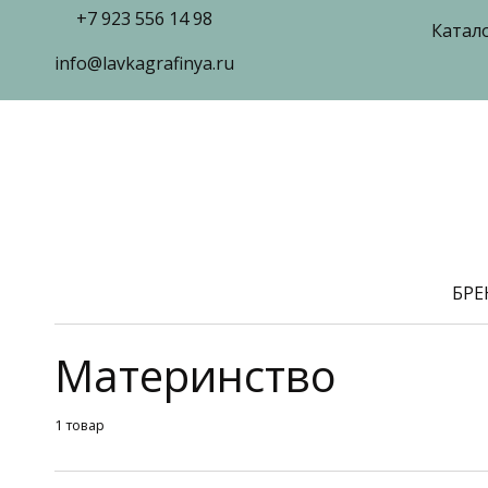
+7 923 556 14 98
Катал
info@lavkagrafinya.ru
БР
Материнство
1 товар