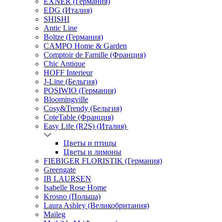
EXNER (Германия)
EDG (Италия)
SHISHI
Antic Line
Boltze (Германия)
CAMPO Home & Garden
Comptoir de Famille (Франция)
Chic Antique
HOFF Interieur
J-Line (Бельгия)
POSIWIO (Германия)
Bloomingville
Cosy&Trendy (Бельгия)
CoteTable (Франция)
Easy Life (R2S) (Италия)
Цветы и птицы
Цветы и лимоны
FIEBIGER FLORISTIK (Германия)
Greengate
IB LAURSEN
Isabelle Rose Home
Krosno (Польша)
Laura Ashley (Великобритания)
Maileg