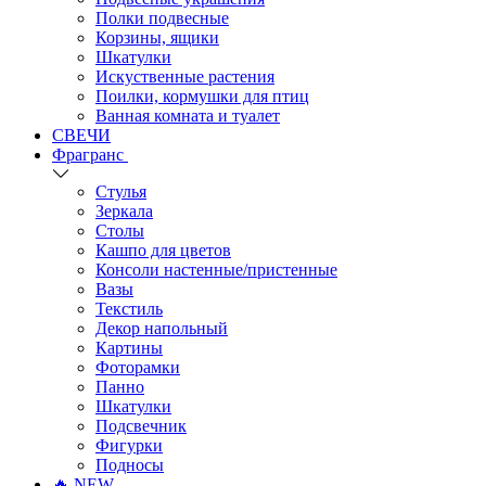
Полки подвесные
Корзины, ящики
Шкатулки
Искуственные растения
Поилки, кормушки для птиц
Ванная комната и туалет
СВЕЧИ
Фрагранс
Стулья
Зеркала
Столы
Кашпо для цветов
Консоли настенные/пристенные
Вазы
Текстиль
Декор напольный
Картины
Фоторамки
Панно
Шкатулки
Подсвечник
Фигурки
Подносы
🔥 NEW