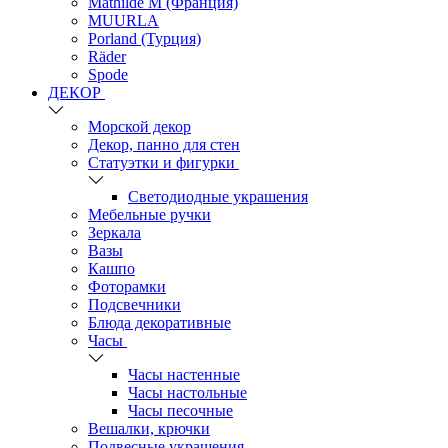
Mathilde M (Франция)
MUURLA
Porland (Турция)
Räder
Spode
ДЕКОР
Морской декор
Декор, панно для стен
Статуэтки и фигурки
Светодиодные украшения
Мебельные ручки
Зеркала
Вазы
Кашпо
Фоторамки
Подсвечники
Блюда декоративные
Часы
Часы настенные
Часы настольные
Часы песочные
Вешалки, крючки
Подвесные украшения