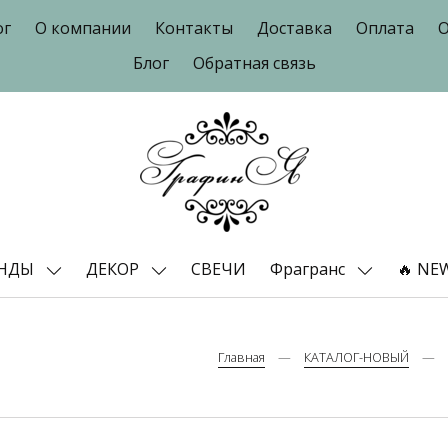
ог
О компании
Контакты
Доставка
Оплата
О
Блог
Обратная связь
ЕНДЫ
ДЕКОР
СВЕЧИ
Фрагранс
🔥 NE
Главная
КАТАЛОГ-НОВЫЙ