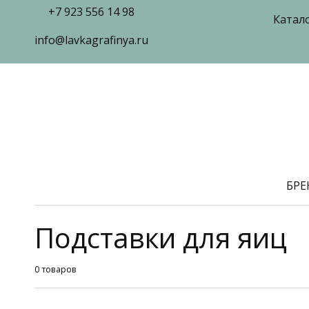
+7 923 556 14 98
Катал
info@lavkagrafinya.ru
БР
Подставки для яиц
0 товаров