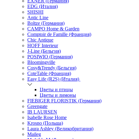
EXNER (Германия)
EDG (Италия)
SHISHI
Antic Line
Boltze (Германия)
CAMPO Home & Garden
Comptoir de Famille (Франция)
Chic Antique
HOFF Interieur
J-Line (Бельгия)
POSIWIO (Германия)
Bloomingville
Cosy&Trendy (Бельгия)
CoteTable (Франция)
Easy Life (R2S) (Италия)
Цветы и птицы
Цветы и лимоны
FIEBIGER FLORISTIK (Германия)
Greengate
IB LAURSEN
Isabelle Rose Home
Krosno (Польша)
Laura Ashley (Великобритания)
Maileg