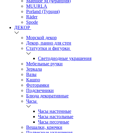
Mathilde M (Франция)
MUURLA
Porland (Турция)
Räder
Spode
ДЕКОР
Морской декор
Декор, панно для стен
Статуэтки и фигурки
Светодиодные украшения
Мебельные ручки
Зеркала
Вазы
Кашпо
Фоторамки
Подсвечники
Блюда декоративные
Часы
Часы настенные
Часы настольные
Часы песочные
Вешалки, крючки
Подвесные украшения