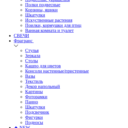
Полки подвесные
Корзины, ящики
Шкатулки
Искуственные растения
Поилки, кормушки для птиц
Ванная комната и туалет
СВЕЧИ
Фрагранс
Стулья
Зеркала
Столы
Кашпо для цветов
Консоли настенные/пристенные
Вазы
Текстиль
Декор напольный
Картины
Фоторамки
Панно
Шкатулки
Подсвечник
Фигурки
Подносы
🔥 NEW