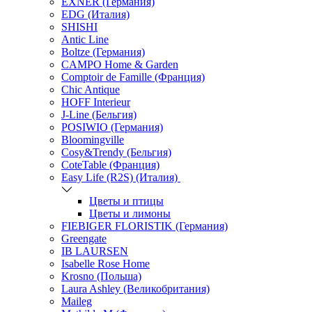
EXNER (Германия)
EDG (Италия)
SHISHI
Antic Line
Boltze (Германия)
CAMPO Home & Garden
Comptoir de Famille (Франция)
Chic Antique
HOFF Interieur
J-Line (Бельгия)
POSIWIO (Германия)
Bloomingville
Cosy&Trendy (Бельгия)
CoteTable (Франция)
Easy Life (R2S) (Италия)
Цветы и птицы
Цветы и лимоны
FIEBIGER FLORISTIK (Германия)
Greengate
IB LAURSEN
Isabelle Rose Home
Krosno (Польша)
Laura Ashley (Великобритания)
Maileg