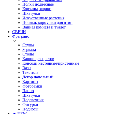
Полки подвесные
Корзины, ящики
Шкатулки
Искуственные растения
Поилки, кормушки для птиц
Ванная комната и туалет
СВЕЧИ
Фрагранс
Стулья
Зеркала
Столы
Кашпо для цветов
Консоли настенные/пристенные
Вазы
Текстиль
Декор напольный
Картины
Фоторамки
Панно
Шкатулки
Подсвечник
Фигурки
Подносы
🔥 NEW