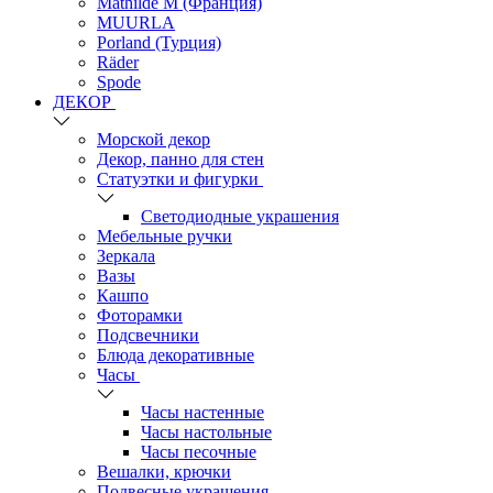
Mathilde M (Франция)
MUURLA
Porland (Турция)
Räder
Spode
ДЕКОР
Морской декор
Декор, панно для стен
Статуэтки и фигурки
Светодиодные украшения
Мебельные ручки
Зеркала
Вазы
Кашпо
Фоторамки
Подсвечники
Блюда декоративные
Часы
Часы настенные
Часы настольные
Часы песочные
Вешалки, крючки
Подвесные украшения