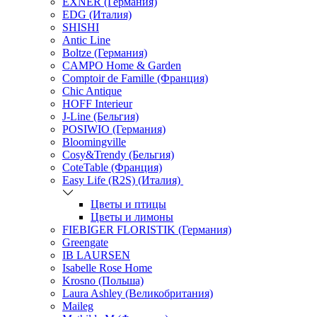
EXNER (Германия)
EDG (Италия)
SHISHI
Antic Line
Boltze (Германия)
CAMPO Home & Garden
Comptoir de Famille (Франция)
Chic Antique
HOFF Interieur
J-Line (Бельгия)
POSIWIO (Германия)
Bloomingville
Cosy&Trendy (Бельгия)
CoteTable (Франция)
Easy Life (R2S) (Италия)
Цветы и птицы
Цветы и лимоны
FIEBIGER FLORISTIK (Германия)
Greengate
IB LAURSEN
Isabelle Rose Home
Krosno (Польша)
Laura Ashley (Великобритания)
Maileg