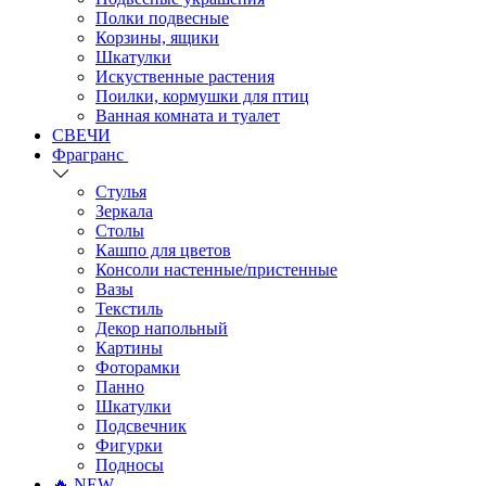
Полки подвесные
Корзины, ящики
Шкатулки
Искуственные растения
Поилки, кормушки для птиц
Ванная комната и туалет
СВЕЧИ
Фрагранс
Стулья
Зеркала
Столы
Кашпо для цветов
Консоли настенные/пристенные
Вазы
Текстиль
Декор напольный
Картины
Фоторамки
Панно
Шкатулки
Подсвечник
Фигурки
Подносы
🔥 NEW