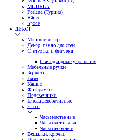
Mathilde M (Франция)
MUURLA
Porland (Турция)
Räder
Spode
ДЕКОР
Морской декор
Декор, панно для стен
Статуэтки и фигурки
Светодиодные украшения
Мебельные ручки
Зеркала
Вазы
Кашпо
Фоторамки
Подсвечники
Блюда декоративные
Часы
Часы настенные
Часы настольные
Часы песочные
Вешалки, крючки
Подвесные украшения