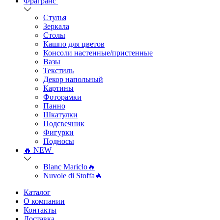
Фрагранс
Стулья
Зеркала
Столы
Кашпо для цветов
Консоли настенные/пристенные
Вазы
Текстиль
Декор напольный
Картины
Фоторамки
Панно
Шкатулки
Подсвечник
Фигурки
Подносы
🔥 NEW
Blanc Mariclo🔥
Nuvole di Stoffa🔥
Каталог
О компании
Контакты
Доставка