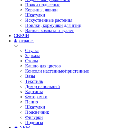
Полки подвесные
Корзины, ящики
Шкатулки
Искуственные растения
Поилки, кормушки для птиц
Ванная комната и туалет
СВЕЧИ
Фрагранс
Стулья
Зеркала
Столы
Кашпо для цветов
Консоли настенные/пристенные
Вазы
Текстиль
Декор напольный
Картины
Фоторамки
Панно
Шкатулки
Подсвечник
Фигурки
Подносы
🔥 NEW