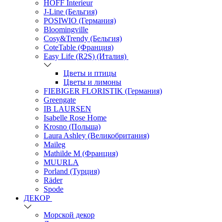
HOFF Interieur
J-Line (Бельгия)
POSIWIO (Германия)
Bloomingville
Cosy&Trendy (Бельгия)
CoteTable (Франция)
Easy Life (R2S) (Италия)
Цветы и птицы
Цветы и лимоны
FIEBIGER FLORISTIK (Германия)
Greengate
IB LAURSEN
Isabelle Rose Home
Krosno (Польша)
Laura Ashley (Великобритания)
Maileg
Mathilde M (Франция)
MUURLA
Porland (Турция)
Räder
Spode
ДЕКОР
Морской декор