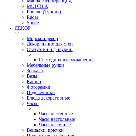
Mathilde M (Франция)
MUURLA
Porland (Турция)
Räder
Spode
ДЕКОР
Морской декор
Декор, панно для стен
Статуэтки и фигурки
Светодиодные украшения
Мебельные ручки
Зеркала
Вазы
Кашпо
Фоторамки
Подсвечники
Блюда декоративные
Часы
Часы настенные
Часы настольные
Часы песочные
Вешалки, крючки
Подвесные украшения