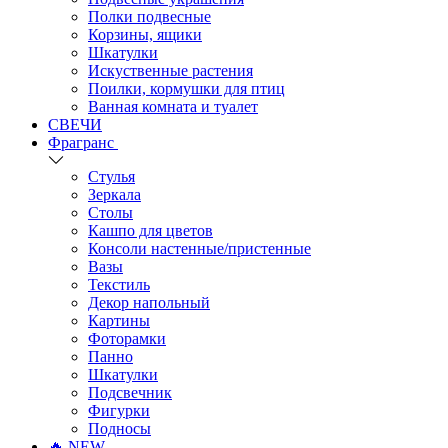
Полки подвесные
Корзины, ящики
Шкатулки
Искуственные растения
Поилки, кормушки для птиц
Ванная комната и туалет
СВЕЧИ
Фрагранс
Стулья
Зеркала
Столы
Кашпо для цветов
Консоли настенные/пристенные
Вазы
Текстиль
Декор напольный
Картины
Фоторамки
Панно
Шкатулки
Подсвечник
Фигурки
Подносы
🔥 NEW