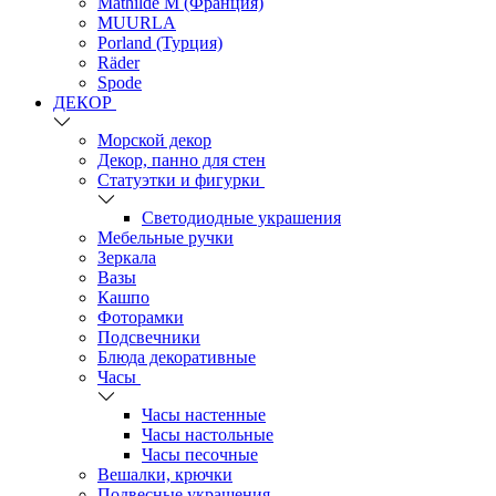
Mathilde M (Франция)
MUURLA
Porland (Турция)
Räder
Spode
ДЕКОР
Морской декор
Декор, панно для стен
Статуэтки и фигурки
Светодиодные украшения
Мебельные ручки
Зеркала
Вазы
Кашпо
Фоторамки
Подсвечники
Блюда декоративные
Часы
Часы настенные
Часы настольные
Часы песочные
Вешалки, крючки
Подвесные украшения