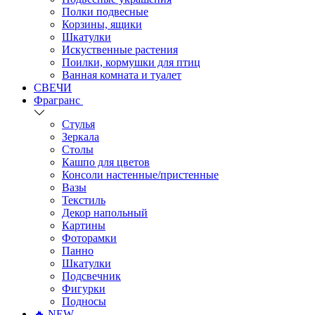
Полки подвесные
Корзины, ящики
Шкатулки
Искуственные растения
Поилки, кормушки для птиц
Ванная комната и туалет
СВЕЧИ
Фрагранс
Стулья
Зеркала
Столы
Кашпо для цветов
Консоли настенные/пристенные
Вазы
Текстиль
Декор напольный
Картины
Фоторамки
Панно
Шкатулки
Подсвечник
Фигурки
Подносы
🔥 NEW