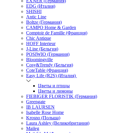
EXNER (Германия)
EDG (Италия)
SHISHI
Antic Line
Boltze (Германия)
CAMPO Home & Garden
Comptoir de Famille (Франция)
Chic Antique
HOFF Interieur
J-Line (Бельгия)
POSIWIO (Германия)
Bloomingville
Cosy&Trendy (Бельгия)
CoteTable (Франция)
Easy Life (R2S) (Италия)
Цветы и птицы
Цветы и лимоны
FIEBIGER FLORISTIK (Германия)
Greengate
IB LAURSEN
Isabelle Rose Home
Krosno (Польша)
Laura Ashley (Великобритания)
Maileg