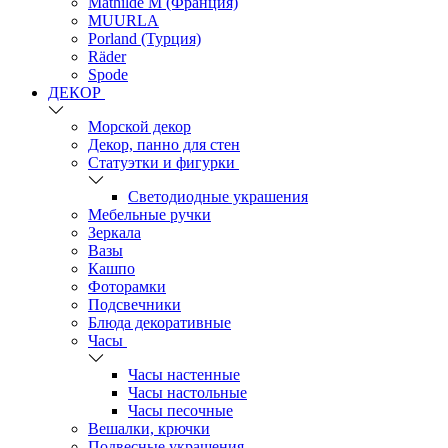
Mathilde M (Франция)
MUURLA
Porland (Турция)
Räder
Spode
ДЕКОР
Морской декор
Декор, панно для стен
Статуэтки и фигурки
Светодиодные украшения
Мебельные ручки
Зеркала
Вазы
Кашпо
Фоторамки
Подсвечники
Блюда декоративные
Часы
Часы настенные
Часы настольные
Часы песочные
Вешалки, крючки
Подвесные украшения