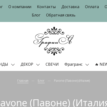
ог
О компании
Контакты
Доставка
Оплата
О
Блог
Обратная связь
ЕНДЫ
ДЕКОР
СВЕЧИ
Фрагранс
🔥 NE
Главная
Блог
Pavone (Павоне) (Италия)
avone (Павоне) (Итали