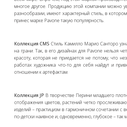
многое другое. Продукцию этой компании можно ув
разнообразии, имеют характерный стиль, в которо
принес марке Pavone такую популярность.
Коллекция CMS
Стиль Камилло Марио Санторо узна
на грани. Так, в его дизайнах для Pavone нельзя ч
красоту, которая не приедается не потому, что н
работах художника что-то для себя найдут и при
отношении к артефактам.
Коллекция JP
В творчестве Перини младшего плотн
отображения цветов, растений четко прослеживают
изделий – практицизм в гармоничном сочетании с в
по-детски наивное и, одновременно, глубокое – так