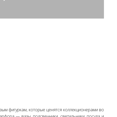
вым фигуркам, которые ценятся коллекционерами во
арфора — вазы, подсвечники, светильники, посуда и