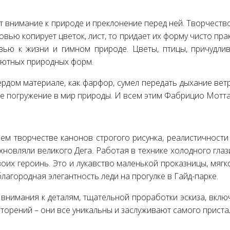
 внимание к природе и преклонение перед ней. Творчеств
ью копирует цветок, лист, то придает их форму чисто прак
ью к жизни и гимном природе. Цветы, птицы, причудли
уютных природных форм.
ердом материале, как фарфор, сумел передать дыхание ветра
ое погружение в мир природы. И всем этим Фабрицио Мотта
ем творчестве канонов строгого рисунка, реалистичност
дохновляли великого Дега. Работая в технике холодного гл
их героинь. Это и лукавство маленькой проказницы, мягко
лагородная элегантность леди на прогулке в Гайд-парке.
 внимания к деталям, тщательной проработки эскиза, вклю
вторений – они все уникальны и заслуживают самого прист