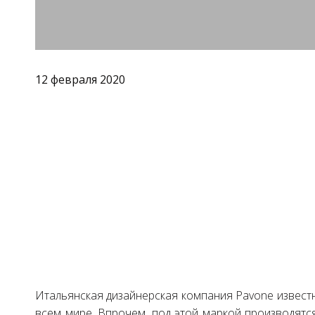
12 февраля 2020
Итальянская дизайнерская компания Pavone извест
всем мире. Впрочем, под этой маркой производятся