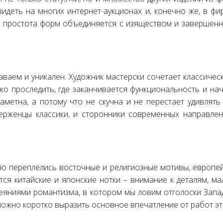
идеть на многих интернет-аукционах и, конечно же, в фи
м простота форм объединяется с изяществом и завершен
ваем и уникален. Художник мастерски сочетает классичес
етко проследить, где заканчивается функциональность и на
езаметна, а потому что не скучна и не перестает удивля
верженцы классики, и сторонники современных направл
о переплелись восточные и религиозные мотивы, европейс
ся китайские и японские нотки – внимание к деталям, м
еяниями романтизма, в котором мы ловим отголоски Запад
 можно коротко выразить основное впечатление от работ эт