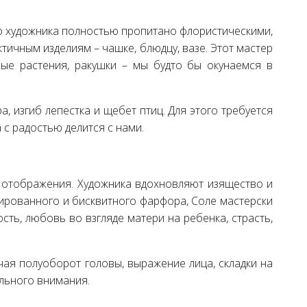
о художника полностью пропитано флористическими,
тичным изделиям – чашке, блюдцу, вазе. Этот мастер
вые растения, ракушки – мы будто бы окунаемся в
, изгиб лепестка и щебет птиц. Для этого требуется
 с радостью делится с нами.
и отображения. Художника вдохновляют изящество и
азированного и бисквитного фарфора, Соле мастерски
сть, любовь во взгляде матери на ребенка, страсть,
чая полуоборот головы, выражение лица, складки на
ального внимания.