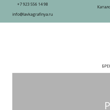
+7 923 556 14 98
Катал
info@lavkagrafinya.ru
БР
P