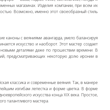
рменных магазинах. Изделия компании, при всем их
ностью. Возможно, именно этот своеобразный стиль
кие каноны с веяниями авангарда, умело балансируя
чинается искусство и наоборот. Этот мастер создает
ть новыми деталями даже по прошествии времени. В
ений, предусматривающих некоторую долю иронии в
кая классика и современные веяния. Так, в манере
алейшим изгибам лепестка и форме цветка. В форме
ноевропейского искусства конца XIX века. Простое,
ого талантливого мастера.