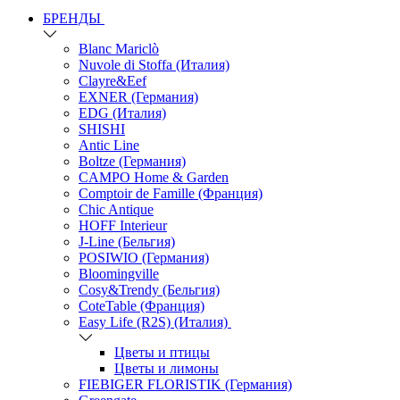
БРЕНДЫ
Blanc Mariclò
Nuvole di Stoffa (Италия)
Clayre&Eef
EXNER (Германия)
EDG (Италия)
SHISHI
Antic Line
Boltze (Германия)
CAMPO Home & Garden
Comptoir de Famille (Франция)
Chic Antique
HOFF Interieur
J-Line (Бельгия)
POSIWIO (Германия)
Bloomingville
Cosy&Trendy (Бельгия)
CoteTable (Франция)
Easy Life (R2S) (Италия)
Цветы и птицы
Цветы и лимоны
FIEBIGER FLORISTIK (Германия)