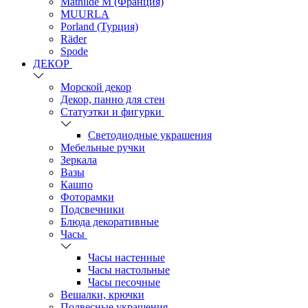
Mathilde M (Франция)
MUURLA
Porland (Турция)
Räder
Spode
ДЕКОР
Морской декор
Декор, панно для стен
Статуэтки и фигурки
Светодиодные украшения
Мебельные ручки
Зеркала
Вазы
Кашпо
Фоторамки
Подсвечники
Блюда декоративные
Часы
Часы настенные
Часы настольные
Часы песочные
Вешалки, крючки
Подвесные украшения