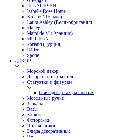
Greengate
IB LAURSEN
Isabelle Rose Home
Krosno (Польша)
Laura Ashley (Великобритания)
Maileg
Mathilde M (Франция)
MUURLA
Porland (Турция)
Räder
Spode
ДЕКОР
Морской декор
Декор, панно для стен
Статуэтки и фигурки
Светодиодные украшения
Мебельные ручки
Зеркала
Вазы
Кашпо
Фоторамки
Подсвечники
Блюда декоративные
Часы