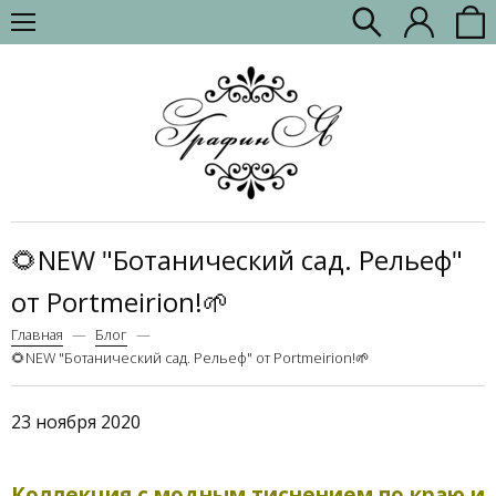
🌻NEW "Ботанический сад. Рельеф"
от Portmeirion!🌱
Главная
Блог
🌻NEW "Ботанический сад. Рельеф" от Portmeirion!🌱
23 ноября 2020
Коллекция с модным тиснением по краю и