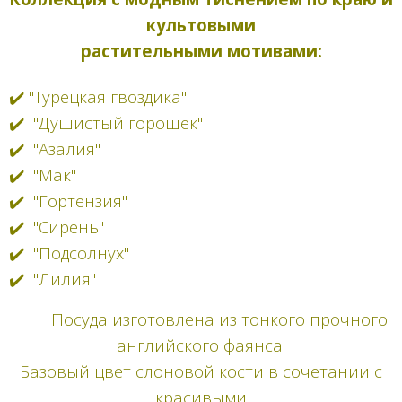
культовыми
растительными мотивами:
✔️ "Турецкая гвоздика"
✔️ "Душистый горошек"
✔️ "Азалия"
✔️ "Мак"
✔️ "Гортензия"
✔️ "Сирень"
✔️ "Подсолнух"
✔️ "Лилия"
Посуда
изготовлена из тонкого прочного
английского фаянса.
Базовый цвет слоновой кости в сочетании с
красивыми